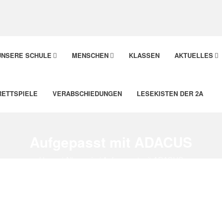
UNSERE SCHULE
MENSCHEN
KLASSEN
AKTUELLES
RETTSPIELE
VERABSCHIEDUNGEN
LESEKISTEN DER 2A
Aufgepasst mit ADACUS
Home
/
Allgemein
/
Aufgepasst mit ADACUS