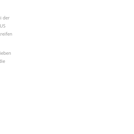
i der
CUS
reifen
ieben
die