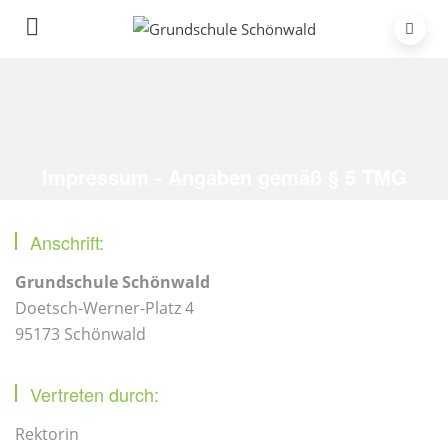
Impressum - Angaben gemäß § 5 TMG
Home
/
Impressum
Anschrift:
Grundschule Schönwald
Doetsch-Werner-Platz 4
95173 Schönwald
Vertreten durch:
Rektorin