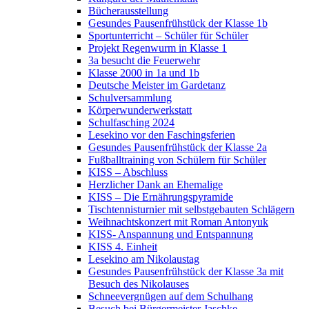
Bücherausstellung
Gesundes Pausenfrühstück der Klasse 1b
Sportunterricht – Schüler für Schüler
Projekt Regenwurm in Klasse 1
3a besucht die Feuerwehr
Klasse 2000 in 1a und 1b
Deutsche Meister im Gardetanz
Schulversammlung
Körperwunderwerkstatt
Schulfasching 2024
Lesekino vor den Faschingsferien
Gesundes Pausenfrühstück der Klasse 2a
Fußballtraining von Schülern für Schüler
KISS – Abschluss
Herzlicher Dank an Ehemalige
KISS – Die Ernährungspyramide
Tischtennisturnier mit selbstgebauten Schlägern
Weihnachtskonzert mit Roman Antonyuk
KISS- Anspannung und Entspannung
KISS 4. Einheit
Lesekino am Nikolaustag
Gesundes Pausenfrühstück der Klasse 3a mit
Besuch des Nikolauses
Schneevergnügen auf dem Schulhang
Besuch bei Bürgermeister Jaschke