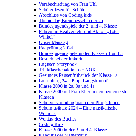
Verabschiedung von Frau Uhl
Schüler lesen für Schüler
Abschluss von Coding kids
Thementag Brennnessel in der 2a
Bundesjugendspiele der 2. und 4. Klasse
Fahren im Realverkehr und Aktion „Toter
Winkel“
Unser Maustag
Radprüfung 2024
Bundesjugendspiele in den Klassen 1 und 3
Besuch bei der Imkerin
Englisch Storybook
Trinkflaschenaktion der AOK
Gesundes Pausenfrühstück der Klasse 1a
Luisenburg 24 – Pippi Langstrumpf
Klasse 2000 in 2a, 3a und 4a
Klasse 2000 mit Frau Eller in den beiden ersten
Klassen
Schulversammlung nach den Pfingstferien
Schulmusiktag 2024 – Eine musikalische
Weltreise
Welttag des Buches
Coding Kids
Klasse 2000 in der 3. und 4. Klasse
Känguru der Mathematik