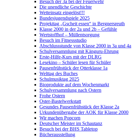
Besuch der 3a bei der Feuerwehr
Die unendliche Geschichte
Wetteinsatz eingelöst!!!
Bundesjugendspiele 2025
Projekttag „Gscheit essen“ in Bergnersreuth
Klasse 2000 in der 2a und 2b – Gefühle
Wertstoffhof – Müllentsorgung
Besuch im Fitnessstudio
Abschlussstunde von Klasse 2000 in 3a und 4a
Schulversammlung mit Känguru-Ehrung
Erste-Hilfe-Kurs mit der DLRG
Lesekino – Schüler lesen für Schüler
Pausenfrühstück der Otterklasse 1a
Welttag des Buches
Schulmusiktag 2025
Bioprodukte auf dem Wochenmarkt
Schulversammlung nach Ostern
Frohe Ostern
Oster-Bastelwerkstatt
Gesundes Pausenfrühstück der Klasse 2a
Urkundenübergabe der AOK für Klasse 2000
Wir machen Popcorn
Deutscher Meister im Schautanz
Besuch bei der BHS Tabletop
Bücherausstellung