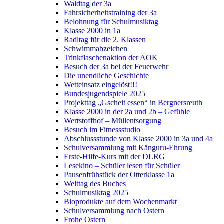
Waldtag der 3a
Fahrsicherheitstraining der 3a
Belohnung für Schulmusiktag
Klasse 2000 in 1a
Radltag für die 2. Klassen
Schwimmabzeichen
Trinkflaschenaktion der AOK
Besuch der 3a bei der Feuerwehr
Die unendliche Geschichte
Wetteinsatz eingelöst!!!
Bundesjugendspiele 2025
Projekttag „Gscheit essen“ in Bergnersreuth
Klasse 2000 in der 2a und 2b – Gefühle
Wertstoffhof – Müllentsorgung
Besuch im Fitnessstudio
Abschlussstunde von Klasse 2000 in 3a und 4a
Schulversammlung mit Känguru-Ehrung
Erste-Hilfe-Kurs mit der DLRG
Lesekino – Schüler lesen für Schüler
Pausenfrühstück der Otterklasse 1a
Welttag des Buches
Schulmusiktag 2025
Bioprodukte auf dem Wochenmarkt
Schulversammlung nach Ostern
Frohe Ostern