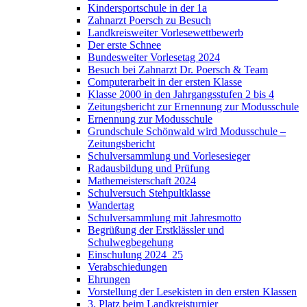
Kindersportschule in der 1a
Zahnarzt Poersch zu Besuch
Landkreisweiter Vorlesewettbewerb
Der erste Schnee
Bundesweiter Vorlesetag 2024
Besuch bei Zahnarzt Dr. Poersch & Team
Computerarbeit in der ersten Klasse
Klasse 2000 in den Jahrgangsstufen 2 bis 4
Zeitungsbericht zur Ernennung zur Modusschule
Ernennung zur Modusschule
Grundschule Schönwald wird Modusschule –
Zeitungsbericht
Schulversammlung und Vorlesesieger
Radausbildung und Prüfung
Mathemeisterschaft 2024
Schulversuch Stehpultklasse
Wandertag
Schulversammlung mit Jahresmotto
Begrüßung der Erstklässler und
Schulwegbegehung
Einschulung 2024_25
Verabschiedungen
Ehrungen
Vorstellung der Lesekisten in den ersten Klassen
3. Platz beim Landkreisturnier