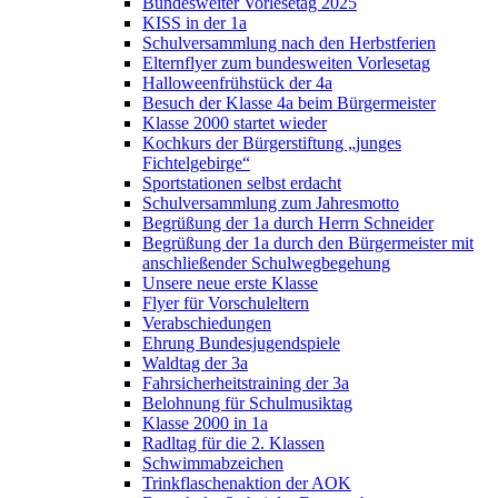
Bundesweiter Vorlesetag 2025
KISS in der 1a
Schulversammlung nach den Herbstferien
Elternflyer zum bundesweiten Vorlesetag
Halloweenfrühstück der 4a
Besuch der Klasse 4a beim Bürgermeister
Klasse 2000 startet wieder
Kochkurs der Bürgerstiftung „junges
Fichtelgebirge“
Sportstationen selbst erdacht
Schulversammlung zum Jahresmotto
Begrüßung der 1a durch Herrn Schneider
Begrüßung der 1a durch den Bürgermeister mit
anschließender Schulwegbegehung
Unsere neue erste Klasse
Flyer für Vorschuleltern
Verabschiedungen
Ehrung Bundesjugendspiele
Waldtag der 3a
Fahrsicherheitstraining der 3a
Belohnung für Schulmusiktag
Klasse 2000 in 1a
Radltag für die 2. Klassen
Schwimmabzeichen
Trinkflaschenaktion der AOK