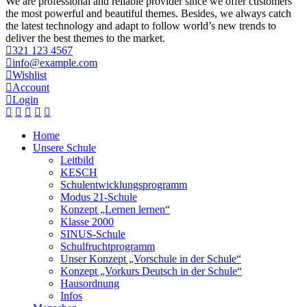
We are professional and reliable provider since we offer customers
the most powerful and beautiful themes. Besides, we always catch
the latest technology and adapt to follow world’s new trends to
deliver the best themes to the market.
321 123 4567
info@example.com
Wishlist
Account
Login
Home
Unsere Schule
Leitbild
KESCH
Schulentwicklungsprogramm
Modus 21-Schule
Konzept „Lernen lernen“
Klasse 2000
SINUS-Schule
Schulfruchtprogramm
Unser Konzept „Vorschule in der Schule“
Konzept „Vorkurs Deutsch in der Schule“
Hausordnung
Infos