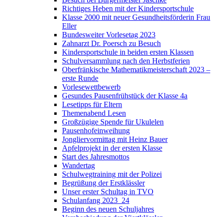
Richtiges Heben mit der Kindersportschule
Klasse 2000 mit neuer Gesundheitsförderin Frau
Eller
Bundesweiter Vorlesetag 2023
Zahnarzt Dr. Poersch zu Besuch
Kindersportschule in beiden ersten Klassen
Schulversammlung nach den Herbstferien
Oberfränkische Mathematikmeisterschaft 2023 –
erste Runde
Vorlesewettbewerb
Gesundes Pausenfrühstück der Klasse 4a
Lesetipps für Eltern
Themenabend Lesen
Großzügige Spende für Ukulelen
Pausenhofeinweihung
Jongliervormittag mit Heinz Bauer
Apfelprojekt in der ersten Klasse
Start des Jahresmottos
Wandertag
Schulwegtraining mit der Polizei
Begrüßung der Erstklässler
Unser erster Schultag in TVO
Schulanfang 2023_24
Beginn des neuen Schuljahres