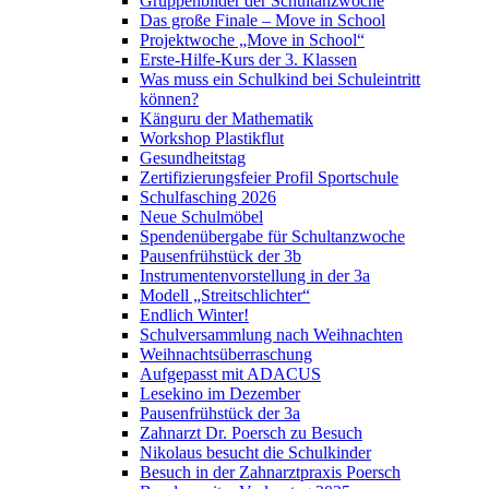
Gruppenbilder der Schultanzwoche
Das große Finale – Move in School
Projektwoche „Move in School“
Erste-Hilfe-Kurs der 3. Klassen
Was muss ein Schulkind bei Schuleintritt
können?
Känguru der Mathematik
Workshop Plastikflut
Gesundheitstag
Zertifizierungsfeier Profil Sportschule
Schulfasching 2026
Neue Schulmöbel
Spendenübergabe für Schultanzwoche
Pausenfrühstück der 3b
Instrumentenvorstellung in der 3a
Modell „Streitschlichter“
Endlich Winter!
Schulversammlung nach Weihnachten
Weihnachtsüberraschung
Aufgepasst mit ADACUS
Lesekino im Dezember
Pausenfrühstück der 3a
Zahnarzt Dr. Poersch zu Besuch
Nikolaus besucht die Schulkinder
Besuch in der Zahnarztpraxis Poersch