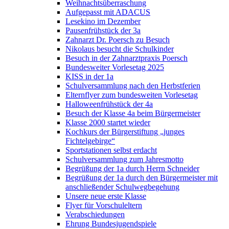
Weihnachtsüberraschung
Aufgepasst mit ADACUS
Lesekino im Dezember
Pausenfrühstück der 3a
Zahnarzt Dr. Poersch zu Besuch
Nikolaus besucht die Schulkinder
Besuch in der Zahnarztpraxis Poersch
Bundesweiter Vorlesetag 2025
KISS in der 1a
Schulversammlung nach den Herbstferien
Elternflyer zum bundesweiten Vorlesetag
Halloweenfrühstück der 4a
Besuch der Klasse 4a beim Bürgermeister
Klasse 2000 startet wieder
Kochkurs der Bürgerstiftung „junges
Fichtelgebirge“
Sportstationen selbst erdacht
Schulversammlung zum Jahresmotto
Begrüßung der 1a durch Herrn Schneider
Begrüßung der 1a durch den Bürgermeister mit
anschließender Schulwegbegehung
Unsere neue erste Klasse
Flyer für Vorschuleltern
Verabschiedungen
Ehrung Bundesjugendspiele