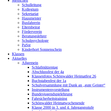
Menschen
Schulleitung
Kollegium
Sekretariat
Hausmeister
Busfahrerin
Elternbeirat
Förderverein
Beratungslehrer
Schulpsychologe
PaSst
Kinderhort Sonnenschein
Klassen
Aktuelles
Allgemein
Schlafmützentag
Abschlussfest der 4a
Klassenfotos Schönwalder Heimatfest 26
Buchstabenfest der 1a
Schulversammlung mit Dank an „gute Geister“
Instrumentenvorstellung
Bundesjugendspielehrung
Fahrsicherheitstraining
Schönwalder Heimatwochenende
Klasse 2000 in 3. und 4. Jahrgangsstufe