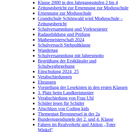
Klasse 2000 in den Jahrgangsstufen 2 bis 4
Zeitungsbericht zur Ernennung zur Modusschule
Ernennung zur Modusschule
Grundschule Schönwald wird Modusschule –
Zeitungsbericht
Schulversammlung und Vorlesesieger
Radausbildung und Prüfung
Mathemeisterschaft 2024
Schulversuch Stehpultklasse
Wandertag
Schulversammlung mit Jahresmotto
Begrüßung der Erstklässler und
Schulwegbegehung
Einschulung 2024_25
Verabschiedungen
Ehrungen
Vorstellung der Lesekisten in den ersten Klassen
3. Platz beim Landkreisturnier
Verabschiedung von Frau Uhl
Schüler lesen für Schüler
Abschluss von Coding kids
Thementag Brennnessel in der 2a
Bundesjugendspiele der 2. und 4. Klasse
Fahren im Realverkehr und Aktion „Toter
Winkel“