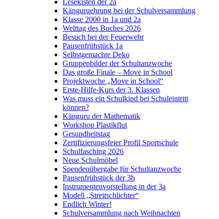
Lesekisten der 2a
Känguruehrung bei der Schulversammlung
Klasse 2000 in 1a und 2a
Welttag des Buches 2026
Besuch bei der Feuerwehr
Pausenfrühstück 1a
Selbstgemachte Deko
Gruppenbilder der Schultanzwoche
Das große Finale – Move in School
Projektwoche „Move in School“
Erste-Hilfe-Kurs der 3. Klassen
Was muss ein Schulkind bei Schuleintritt
können?
Känguru der Mathematik
Workshop Plastikflut
Gesundheitstag
Zertifizierungsfeier Profil Sportschule
Schulfasching 2026
Neue Schulmöbel
Spendenübergabe für Schultanzwoche
Pausenfrühstück der 3b
Instrumentenvorstellung in der 3a
Modell „Streitschlichter“
Endlich Winter!
Schulversammlung nach Weihnachten