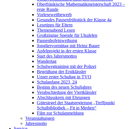
Oberfränkische Mathematikmeisterschaft 2023 –
erste Runde
Vorlesewettbewerb
Gesundes Pausenfrühstück der Klasse 4a
Lesetipps für Eltern
Themenabend Lesen
Großzügige Spende für Ukulelen
Pausenhofeinweihung
Jongliervormittag mit Heinz Bauer
Apfelprojekt in der ersten Klasse
Start des Jahresmottos
Wandertag
Schulwegtraining mit der Polizei
Begrüßung der Erstklässler
Unser erster Schultag in TVO
Schulanfang 2023_24
Beginn des neuen Schuljahres
Verabschiedung der Viertklässler
Abschlusskreis mit Ehrungen
Gütesiegel der Staatsregierung „Treffpunkt
Schulbibliothek – Fit in Medien“
Film zur Schulanmeldung
Veranstaltungen
Jahresmotto
Service