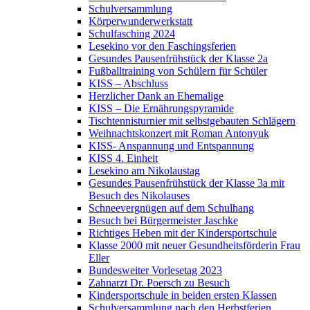
Schulversammlung
Körperwunderwerkstatt
Schulfasching 2024
Lesekino vor den Faschingsferien
Gesundes Pausenfrühstück der Klasse 2a
Fußballtraining von Schülern für Schüler
KISS – Abschluss
Herzlicher Dank an Ehemalige
KISS – Die Ernährungspyramide
Tischtennisturnier mit selbstgebauten Schlägern
Weihnachtskonzert mit Roman Antonyuk
KISS- Anspannung und Entspannung
KISS 4. Einheit
Lesekino am Nikolaustag
Gesundes Pausenfrühstück der Klasse 3a mit
Besuch des Nikolauses
Schneevergnügen auf dem Schulhang
Besuch bei Bürgermeister Jaschke
Richtiges Heben mit der Kindersportschule
Klasse 2000 mit neuer Gesundheitsförderin Frau
Eller
Bundesweiter Vorlesetag 2023
Zahnarzt Dr. Poersch zu Besuch
Kindersportschule in beiden ersten Klassen
Schulversammlung nach den Herbstferien