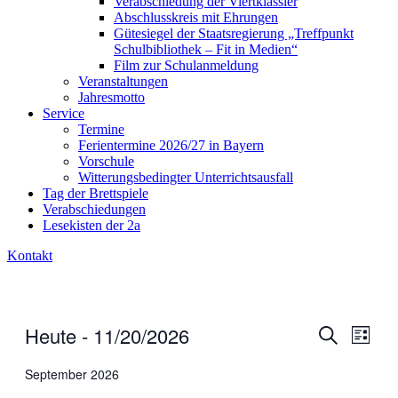
Verabschiedung der Viertklässler
Abschlusskreis mit Ehrungen
Gütesiegel der Staatsregierung „Treffpunkt
Schulbibliothek – Fit in Medien“
Film zur Schulanmeldung
Veranstaltungen
Jahresmotto
Service
Termine
Ferientermine 2026/27 in Bayern
Vorschule
Witterungsbedingter Unterrichtsausfall
Tag der Brettspiele
Verabschiedungen
Lesekisten der 2a
Kontakt
Heute
 - 
11/20/2026
Veranstal
Veran
Liste
Ansic
Suche
Suche
Datum
Navig
wählen.
September 2026
und