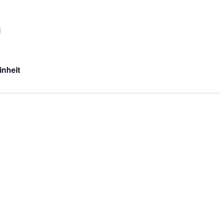
l
inheit