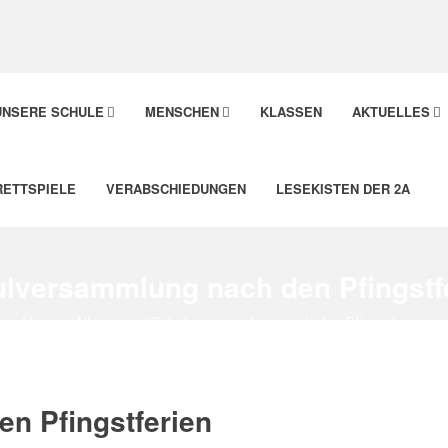
UNSERE SCHULE
MENSCHEN
KLASSEN
AKTUELLES
RETTSPIELE
VERABSCHIEDUNGEN
LESEKISTEN DER 2A
lversammlung nach den Pfingstf
Home
/
Allgemein
/
Schulversammlung nach den Pfingstferien
n Pfingstferien