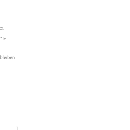
to.
 Die
nbleiben